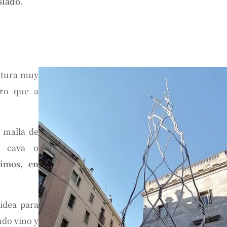
slado
.
ltura muy
ero que a
 malla de
e cava o
timos, en
 idea para
ndo vino y