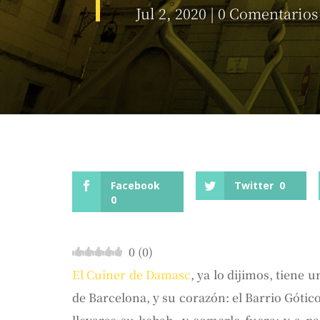
Jul 2, 2020
|
0 Comentarios
Facebook
Twitter
0
0
0
(
0
)
El Cuiner de Damasc
, ya lo dijimos, tiene
de Barcelona, y su corazón: el Barrio Gótic