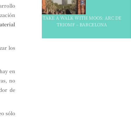
arrollo
ización
TAKE A WALK WITH MOOS: ARC DE
terial
TRIOMF – BARCELONA
zar los
 hay en
ras, no
dor de
eo sólo