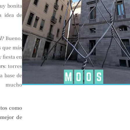
uy bonita
a idea de
l?
Bueno,
as que más
 fiesta en
ers
: torres
a base de
 y mucho
ntos como
 mejor de