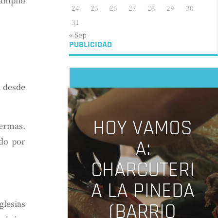
 amplio
24
25
26
27
28
29
30
31
« Sep
PUBLICIDAD
a desde
HOY VAMOS
termas.
A:
ado por
CHARCUTERI
A LA PINEDA
glesias
(BARRIO