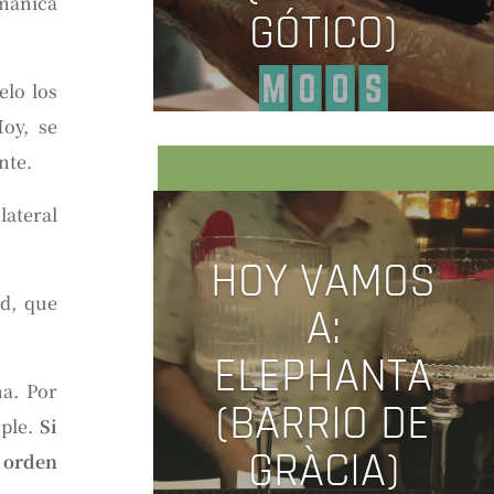
ománica
GÓTICO)
elo los
oy, se
ente.
lateral
HOY VAMOS
ad, que
A:
ELEPHANTA
a. Por
(BARRIO DE
mple.
Si
GRÀCIA)
l orden