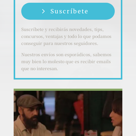
Suscríbete
Suscríbete y recibirás novedades, tips,
concursos, ventajas y todo lo que podamos
conseguir para nuestros seguidores.
Nuestros envíos son esporádicos, sabemos
muy bien lo molesto que es recibir emails
que no interesan.