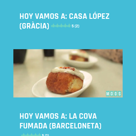
HOY VAMOS A: CASA LÓPEZ
(GRÀCIA)
5 (2)
HOY VAMOS A: LA COVA
FUMADA (BARCELONETA)
5 (1)